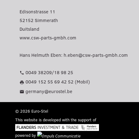
Edisonstrasse 11
52152 Simmerath
Duitsland
www.csw-parts-gmbh.com
Hans Helmuth Eben:
h.eben@csw-parts-gmbh.com
0049 38209/18 98 25
phone
0049 152 55 69 42 52 (Mobil)
print
germany@eurostel.be
mail
© 2026 Euro-Stel
This website is developed with the support of
powered by