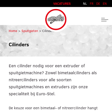
Direct naar inhoud
VACATURES
NL
FR
DE
EN
Home
Spuitgieten
Cilinders
Cilinders
Een cilinder nodig voor een extruder of
spuitgietmachine? Zowel bimetaalcilinders als
nitreercilinders voor alle soorten
spuitgietmachines en extruders zijn onze
specialiteit bij Euro-Stel.
De keuze voor een bimetaal- of nitreercilinder hangt