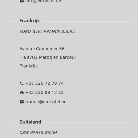
info@eurostel.be
mail
Frankrijk
EURO-STEL FRANCE S.A.R.L.
Avenue Guynemer 56
F-59703 Marcq en Baroeul
Frankrijk
+33 320 72 78 74
phone
+33 320 98 12 32
print
france@eurostel.be
mail
Duitsland
CSW PARTS GmbH