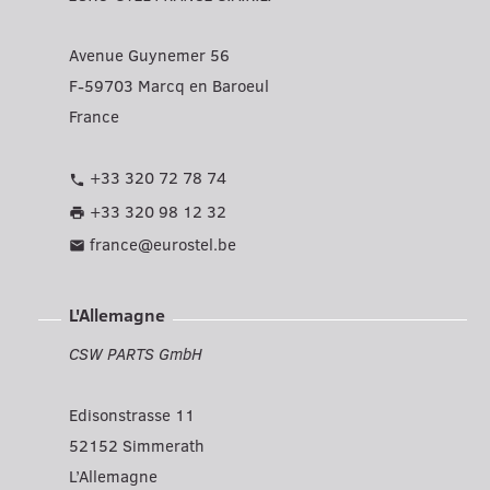
Avenue Guynemer 56
F-59703 Marcq en Baroeul
France
+33 320 72 78 74
phone
+33 320 98 12 32
print
france@eurostel.be
mail
L'Allemagne
CSW PARTS GmbH
Edisonstrasse 11
52152 Simmerath
L’Allemagne