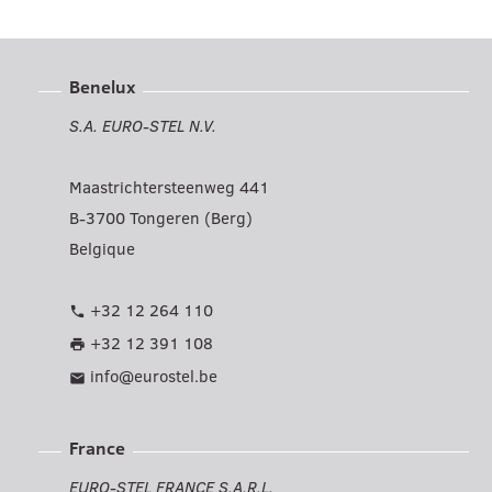
Benelux
S.A. EURO-STEL N.V.
Maastrichtersteenweg 441
B-3700 Tongeren (Berg)
Belgique
+32 12 264 110
phone
+32 12 391 108
print
info@eurostel.be
mail
France
EURO-STEL FRANCE S.A.R.L.