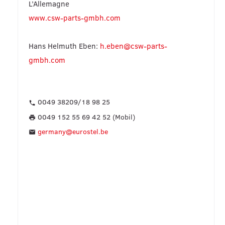
L’Allemagne
www.csw-parts-gmbh.com
Hans Helmuth Eben:
h.eben@csw-parts-
gmbh.com
0049 38209/18 98 25
phone
0049 152 55 69 42 52 (Mobil)
print
germany@eurostel.be
mail