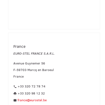
France
EURO-STEL FRANCE S.A.R.L.
Avenue Guynemer 56
F-59703 Marcq en Baroeul
France
+33 320 72 78 74
phone
+33 320 98 12 32
print
france@eurostel.be
mail