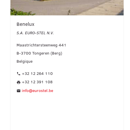
Benelux
S.A. EURO-STEL N.V.
Maastrichtersteenweg 441
B-3700 Tongeren (Berg)
Belgique
+32 12 264 110
phone
+32 12 391 108
print
info@eurostel.be
mail