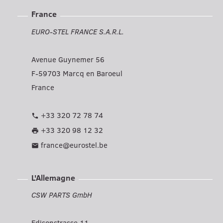
France
EURO-STEL FRANCE S.A.R.L.
Avenue Guynemer 56
F-59703 Marcq en Baroeul
France
+33 320 72 78 74
phone
+33 320 98 12 32
print
france@eurostel.be
mail
L'Allemagne
CSW PARTS GmbH
Edisonstrasse 11