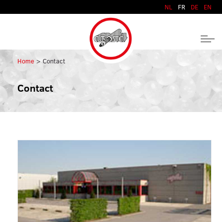
Aller au contenu
NL
FR
DE
EN
Home
Contact
Contact