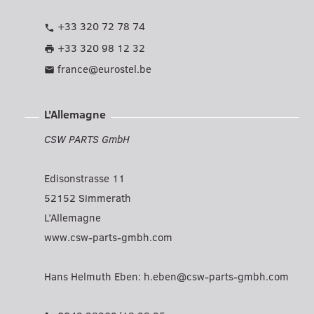
+33 320 72 78 74
phone
+33 320 98 12 32
print
france@eurostel.be
mail
L'Allemagne
CSW PARTS GmbH
Edisonstrasse 11
52152 Simmerath
L’Allemagne
www.csw-parts-gmbh.com
Hans Helmuth Eben:
h.eben@csw-parts-gmbh.com