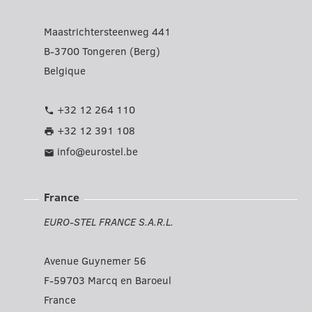
Maastrichtersteenweg 441
B-3700 Tongeren (Berg)
Belgique
+32 12 264 110
phone
+32 12 391 108
print
info@eurostel.be
mail
France
EURO-STEL FRANCE S.A.R.L.
Avenue Guynemer 56
F-59703 Marcq en Baroeul
France