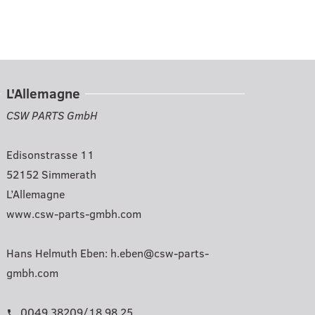
L'Allemagne
CSW PARTS GmbH
Edisonstrasse 11
52152 Simmerath
L’Allemagne
www.csw-parts-gmbh.com
Hans Helmuth Eben:
h.eben@csw-parts-
gmbh.com
0049 38209/18 98 25
phone