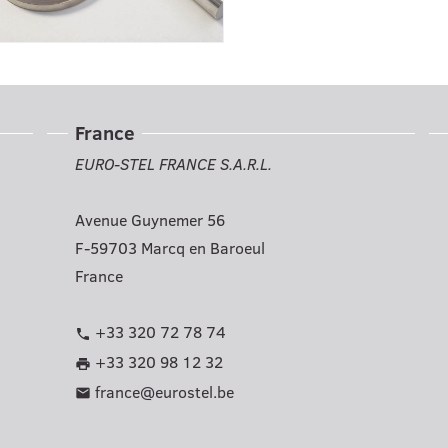
France
EURO-STEL FRANCE S.A.R.L.
Avenue Guynemer 56
F-59703 Marcq en Baroeul
France
+33 320 72 78 74
phone
+33 320 98 12 32
print
france@eurostel.be
mail