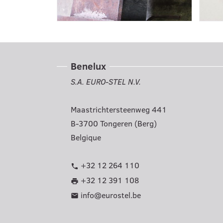
Benelux
S.A. EURO-STEL N.V.
Maastrichtersteenweg 441
B-3700 Tongeren (Berg)
Belgique
+32 12 264 110
phone
+32 12 391 108
print
info@eurostel.be
mail