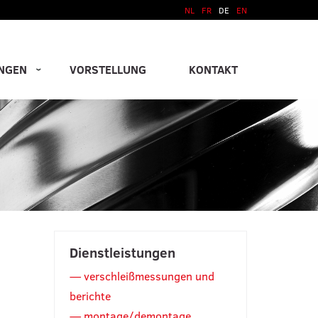
NL
FR
DE
EN
NGEN
VORSTELLUNG
KONTAKT
Dienstleistungen
verschleißmessungen und
berichte
montage/demontage