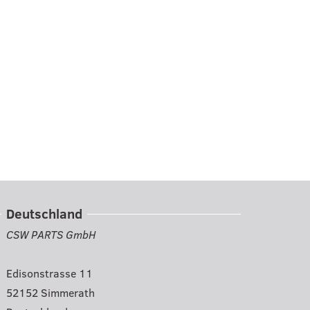
Deutschland
CSW PARTS GmbH
Edisonstrasse 11
52152 Simmerath