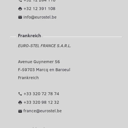
phone
+32 12 391 108
print
info@eurostel.be
mail
Frankreich
EURO-STEL FRANCE S.A.R.L.
Avenue Guynemer 56
F-59703 Marcq en Baroeul
Frankreich
+33 320 72 78 74
phone
+33 320 98 12 32
print
france@eurostel.be
mail