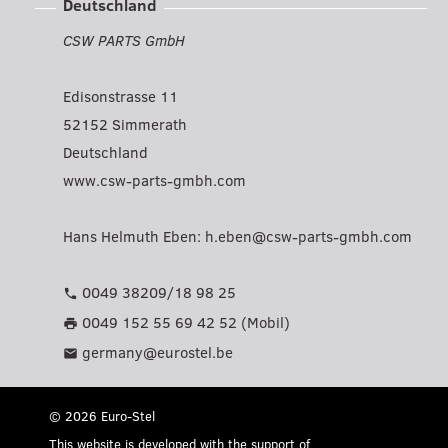
Deutschland
CSW PARTS GmbH
Edisonstrasse 11
52152 Simmerath
Deutschland
www.csw-parts-gmbh.com
Hans Helmuth Eben:
h.eben@csw-parts-gmbh.com
0049 38209/18 98 25
phone
0049 152 55 69 42 52 (Mobil)
print
germany@eurostel.be
mail
© 2026 Euro-Stel
This website is developed with the support of